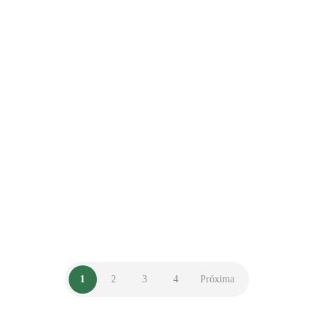
by
ServicosDigitais
Março 20, 2017
Futalegre Crato –
11/03/2017
by
ServicosDigitais
Março 13, 2017
1
2
3
4
Próxima