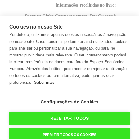
Informações recolhidas no livro:
Sporting Clube Campomaiorense, Das Origens à
Actualidade, 1926 - 2001,
Cookies no nosso Site
Por defeito, utilizamos apenas cookies necessários à navegação
da autoria de Francisco Galego e Joaquim
no nosso site. Caso consinta, podem ser ainda utilizados cookies
Folgado
para analisar ou personalizar a sua navegação, ou para lhe
mostrar publicidade mais relevante. O seu consentimento poderá
implicar transferência de dados para fora do Espaço Económico
Europeu. Através dos botões, pode aceitar ou rejeitar a utilização
de todos os cookies ou, em alternativa, pode gerir as suas
preferências.
Saber mais
Configurações de Cookies
geral@campomaiorense.pt +351 268 699 310
(Custo
REJEITAR TODOS
de chamada para a rede fixa nacional)
Política de Cookies
Política de Privacidade
Termos e Condições de Utilização do Site
PERMITIR TODOS OS COOKIES