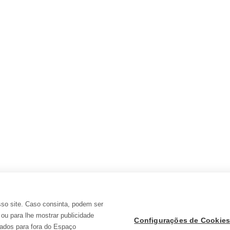
2ª Prova do 22.º Circuito de BTT do Alto
Alentejo (Gavião)
by
ServicosDigitais
Setembro 13, 2016
No passado Domingo dia 11 de Setembro, realizou-se a 2ª
Prova do 22.º Circuito de BTT do Alto Alentejo(Gavião),
com mais uma boa prestaçao dos atletas do Sporting Clube
Campomaiorense….
2
3
4
Próxima
sso site. Caso consinta, podem ser
 ou para lhe mostrar publicidade
Configurações de Cookie
dados para fora do Espaço