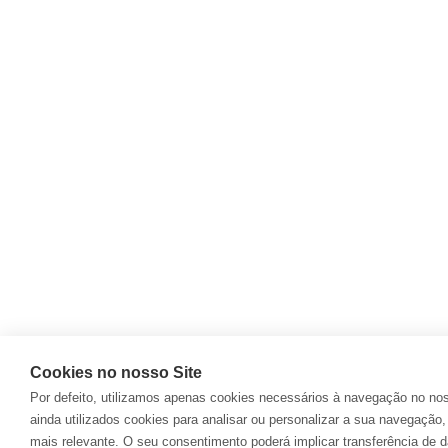
GLOW PARTY / BYE BYE SUMMER
by
ServicosDigitais
Setembro 13, 2016
O Sporting Clube Campomaiorense organizou ontem, dia 11
de Setembro, uma Glow Party – Bye Bye Summer, com a
actuação de vários DJ’s, ao longo da tarde e noite. A…
Anterior
1
Cookies no nosso Site
Por defeito, utilizamos apenas cookies necessários à navegação no no
ainda utilizados cookies para analisar ou personalizar a sua navegação,
mais relevante. O seu consentimento poderá implicar transferência de 