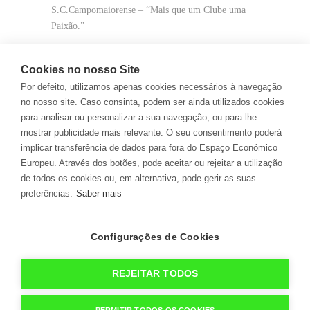
S.C.Campomaiorense – “Mais que um Clube uma
Paixão.”
Cookies no nosso Site
Por defeito, utilizamos apenas cookies necessários à navegação
no nosso site. Caso consinta, podem ser ainda utilizados cookies
PARTILHAR
para analisar ou personalizar a sua navegação, ou para lhe
mostrar publicidade mais relevante. O seu consentimento poderá
implicar transferência de dados para fora do Espaço Económico
24
/ 39
Europeu. Através dos botões, pode aceitar ou rejeitar a utilização
de todos os cookies ou, em alternativa, pode gerir as suas
preferências.
Saber mais
Configurações de Cookies
geral@campomaiorense.pt +351 268 699 310
(Custo
REJEITAR TODOS
de chamada para a rede fixa nacional)
Política de Cookies
Política de Privacidade