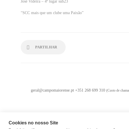
José Videira – 4º lugar sub23
“SCC mais que um clube uma Paixão”
PARTILHAR
geral@campomaiorense.pt +351 268 699 310
(Custo de chamad
Cookies no nosso Site