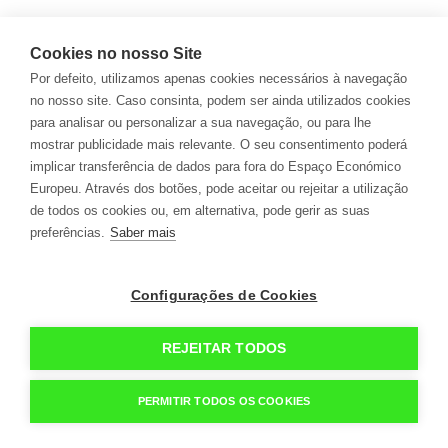
Cookies no nosso Site
PARTILHAR
Por defeito, utilizamos apenas cookies necessários à navegação
no nosso site. Caso consinta, podem ser ainda utilizados cookies
para analisar ou personalizar a sua navegação, ou para lhe
4
/ 39
mostrar publicidade mais relevante. O seu consentimento poderá
implicar transferência de dados para fora do Espaço Económico
Europeu. Através dos botões, pode aceitar ou rejeitar a utilização
de todos os cookies ou, em alternativa, pode gerir as suas
preferências.
Saber mais
Configurações de Cookies
geral@campomaiorense.pt +351 268 699 310
(Custo
de chamada para a rede fixa nacional)
Política de Cookies
Política de Privacidade
REJEITAR TODOS
Termos e Condições de Utilização do Site
PERMITIR TODOS OS COOKIES